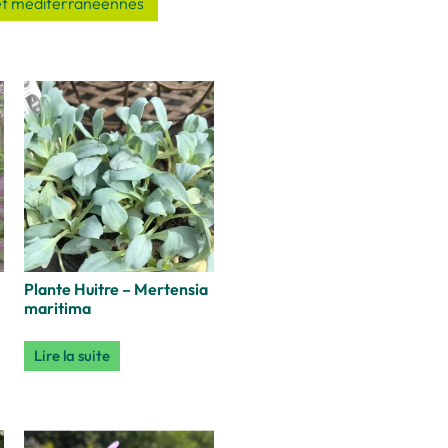
et méditerranéennes
Plante Huitre – Mertensia
maritima
Lire la suite