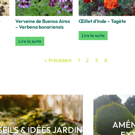
–
Verveine de Buenos Aires
Œillet d’Inde – Tagète
– Verbena bonariensis
Lire la suite
Lire la suite
« Précédent
1
2
3
4
AMÉN
EILS & IDÉES JARDIN
EX