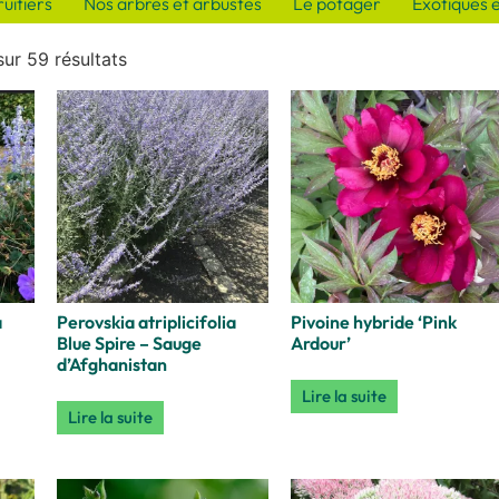
uitiers
Nos arbres et arbustes
Le potager
Exotiques 
ur 59 résultats
a
Perovskia atriplicifolia
Pivoine hybride ‘Pink
Blue Spire – Sauge
Ardour’
d’Afghanistan
Lire la suite
Lire la suite