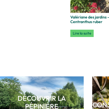
ordinaire
(2)
pas trop acides
(1)
pas trop calcaire
(2)
plutot acide
(1)
Valériane des jardins 
plutot frais
(7)
Centranthus ruber
préfère les sol légers
(9)
riche
(1)
sablonneuse
(1)
Lire la suite
sablonneux
(5)
supporte la
sécheresse
(19)
supporte les terres
argileuses
(7)
Tous types de sols
(24)
rocaille
(2)
sec et caillouteux
(2)
supporte les terres
argileuses si on améliore le
drainage avec un peu de
sable
(1)
très bien drainé
(2)
DÉCOUVRIR LA
CONS
PÉPINIÈRE