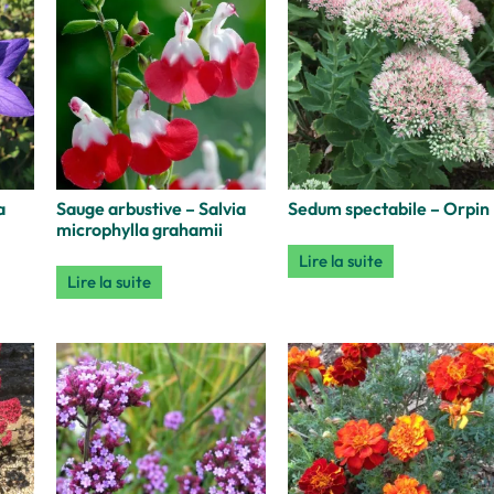
a
Sauge arbustive – Salvia
Sedum spectabile – Orpin
microphylla grahamii
Lire la suite
Lire la suite