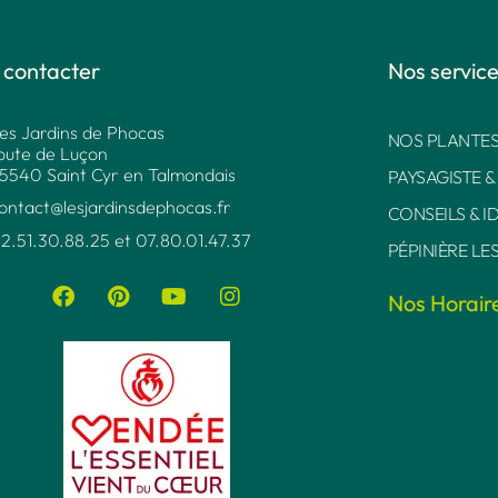
 contacter
Nos servic
es Jardins de Phocas
NOS PLANTES
oute de Luçon
5540 Saint Cyr en Talmondais
PAYSAGISTE &
ontact@lesjardinsdephocas.fr​
CONSEILS & I
2.51.30.88.25 et 07.80.01.47.37​
PÉPINIÈRE LE
Nos Horair