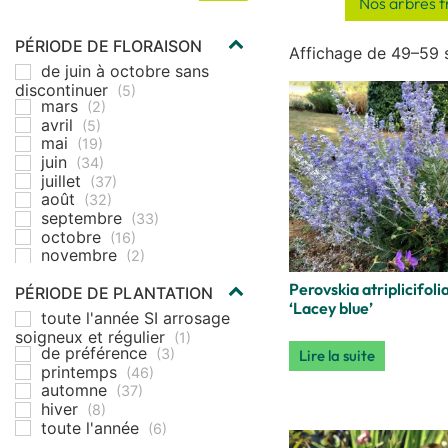
Nos arbres fr
PÉRIODE DE FLORAISON
Affichage de 49–59 s
de juin à octobre sans
discontinuer
(5)
mars
(2)
avril
(5)
mai
(19)
juin
(34)
juillet
(37)
août
(32)
septembre
(33)
octobre
(16)
novembre
(2)
Perovskia atriplicifoli
PÉRIODE DE PLANTATION
‘Lacey blue’
toute l'année SI arrosage
soigneux et régulier
(1)
de préférence
(3)
Lire la suite
printemps
(46)
automne
(37)
hiver
(8)
toute l'année
(6)