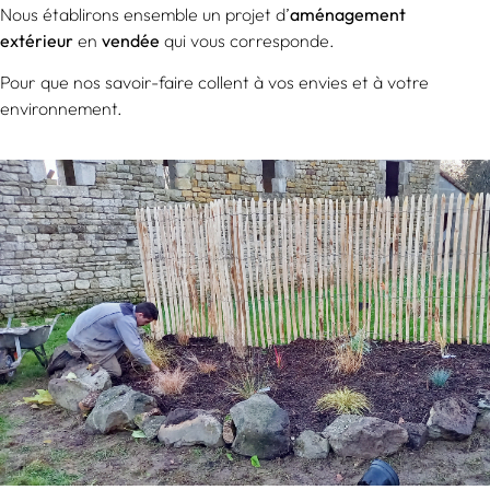
Nous établirons ensemble un projet d’
aménagement
extérieur
en
vendée
qui vous corresponde.
Pour que nos savoir-faire collent à vos envies et à votre
environnement.