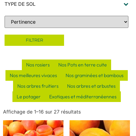
TYPE DE SOL
en terre bien drainée
(1)
n'aime pas le calcaire
(1)
Sort Products
plutot acide
(1)
plutot frais
(1)
FILTRER
Nos rosiers
Nos Pots en terre cuite
Nos meilleures vivaces
Nos graminées et bambous
Nos arbres fruitiers
Nos arbres et arbustes
Le potager
Exotiques et méditerranéennes
Affichage de 1–16 sur 27 résultats