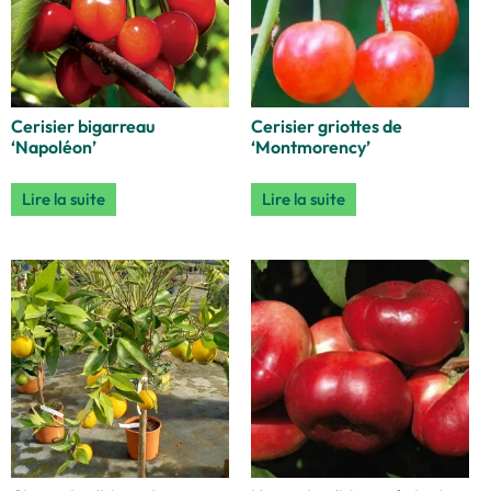
Cerisier bigarreau
Cerisier griottes de
‘Napoléon’
‘Montmorency’
Lire la suite
Lire la suite