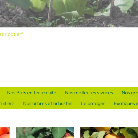
abricotier”
Nos Pots en terre cuite
Nos meilleures vivaces
Nos gr
uitiers
Nos arbres et arbustes
Le potager
Exotiques 