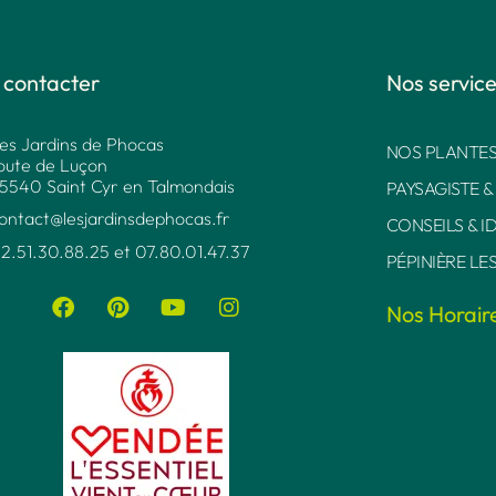
 contacter
Nos servic
es Jardins de Phocas
NOS PLANTES
oute de Luçon
5540 Saint Cyr en Talmondais
PAYSAGISTE &
ontact@lesjardinsdephocas.fr​
CONSEILS & I
2.51.30.88.25 et 07.80.01.47.37​
PÉPINIÈRE LE
Nos Horair