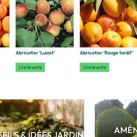
Abricotier ‘Luizet’
Abricotier ‘Rouge tardif’
Lire la suite
Lire la suite
AMÉN
EILS & IDÉES JARDIN