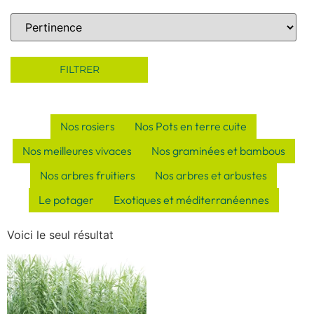
Sort Products
FILTRER
Nos rosiers
Nos Pots en terre cuite
Nos meilleures vivaces
Nos graminées et bambous
Nos arbres fruitiers
Nos arbres et arbustes
Le potager
Exotiques et méditerranéennes
Voici le seul résultat