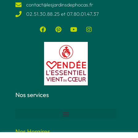
contact@lesjardinsdephocas.fr​
02.51.30.88.25 et 07.80.01.47.37​
Nos services
Nos Horaires