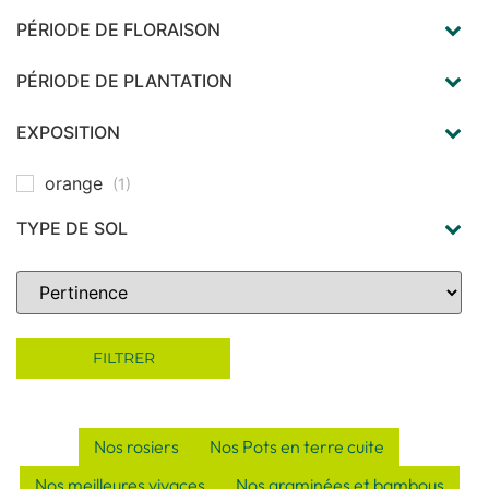
PÉRIODE DE FLORAISON
juillet
(1)
août
(1)
PÉRIODE DE PLANTATION
septembre
(1)
printemps
(1)
automne
(1)
EXPOSITION
soleil
(1)
orange
(1)
TYPE DE SOL
rocaille
(1)
sec et caillouteux
(1)
Sort Products
très bien drainé
(1)
FILTRER
Nos rosiers
Nos Pots en terre cuite
Nos meilleures vivaces
Nos graminées et bambous