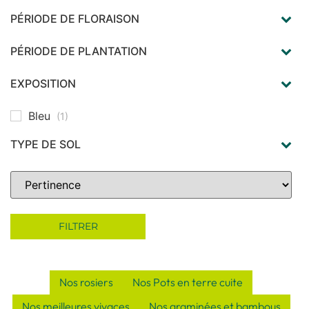
PÉRIODE DE FLORAISON
juin
(1)
juillet
(1)
PÉRIODE DE PLANTATION
août
(1)
printemps
(1)
automne
(1)
EXPOSITION
soleil
(1)
Bleu
(1)
TYPE DE SOL
argileux
(1)
calcaire
(1)
Sort Products
en terre bien drainée
(1)
supporte la sécheresse
(1)
FILTRER
Nos rosiers
Nos Pots en terre cuite
Nos meilleures vivaces
Nos graminées et bambous