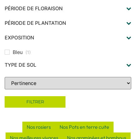
PÉRIODE DE FLORAISON
août
(1)
septembre
(1)
PÉRIODE DE PLANTATION
octobre
(1)
printemps
(1)
automne
(1)
EXPOSITION
hiver
(1)
soleil
(1)
Bleu
(1)
TYPE DE SOL
en terre bien drainée
(1)
Tous types de sols
(1)
Sort Products
FILTRER
Nos rosiers
Nos Pots en terre cuite
Nos meilleures vivaces
Nos graminées et bambous