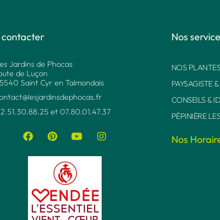
 contacter
Nos servic
es Jardins de Phocas
NOS PLANTES
oute de Luçon
5540 Saint Cyr en Talmondais
PAYSAGISTE &
ontact@lesjardinsdephocas.fr​
CONSEILS & I
2.51.30.88.25 et 07.80.01.47.37​
PÉPINIÈRE LE
Nos Horair