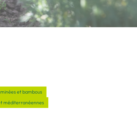
aminées et bambous
et méditerranéennes