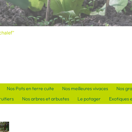
chalef”
Nos Pots en terre cuite
Nos meilleures vivaces
Nos gr
uitiers
Nos arbres et arbustes
Le potager
Exotiques 