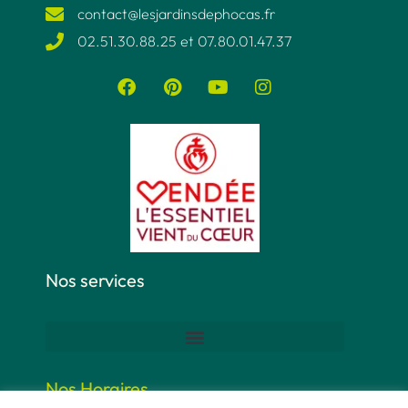
contact@lesjardinsdephocas.fr​
02.51.30.88.25 et 07.80.01.47.37​
Nos services
Nos Horaires