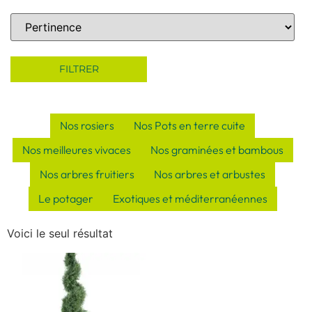
Sort Products
FILTRER
Nos rosiers
Nos Pots en terre cuite
Nos meilleures vivaces
Nos graminées et bambous
Nos arbres fruitiers
Nos arbres et arbustes
Le potager
Exotiques et méditerranéennes
Voici le seul résultat