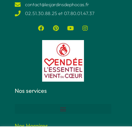
contact@lesjardinsdephocas.fr​
02.51.30.88.25 et 07.80.01.47.37​
Nos services
Nos Horaires