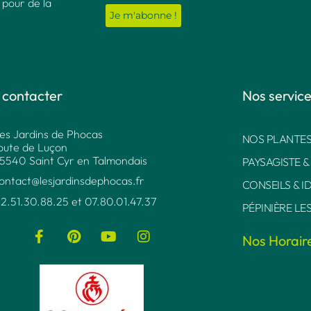
 pour de la
 contacter
Nos servic
es Jardins de Phocas
NOS PLANTES
oute de Luçon
5540 Saint Cyr en Talmondais
PAYSAGISTE &
ontact@lesjardinsdephocas.fr​
CONSEILS & I
2.51.30.88.25 et 07.80.01.47.37​
PÉPINIÈRE LE
Nos Horair