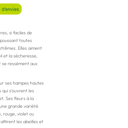
 d’envies
es, si faciles de
, poussant toutes
xtrêmes. Elles aiment
eil et la sécheresse,
et se ressèment aux
, sur ses hampes hautes
qui s’ouvrent les
t. Ses fleurs à la
 une grande variété
, rouge, violet ou
attirent les abeilles et