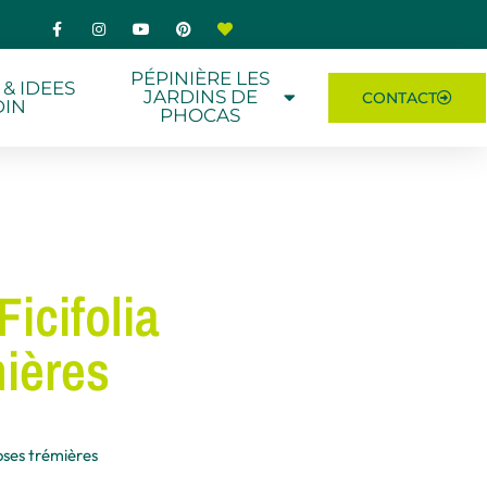
PÉPINIÈRE LES
 & IDEES
JARDINS DE
CONTACT
DIN
PHOCAS
icifolia
ières
ses trémières