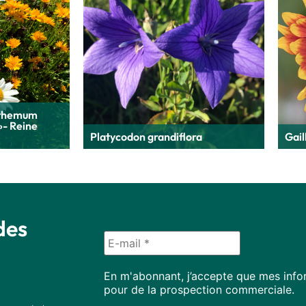
nthemum
»- Reine
Platycodon grandiflora
Gail
des
En m'abonnant, j’accepte que mes infor
pour de la prospection commerciale.