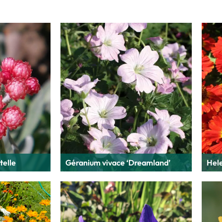
telle
Géranium vivace ‘Dreamland’
Hel