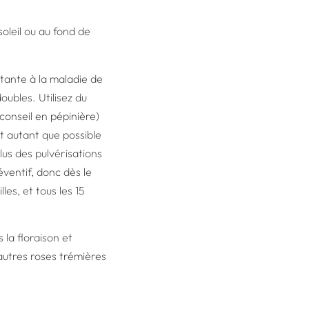
oleil ou au fond de
sistante à la maladie de
doubles. Utilisez du
conseil en pépinière)
nt autant que possible
plus des pulvérisations
éventif, donc dès le
les, et tous les 15
 la floraison et
autres roses trémières