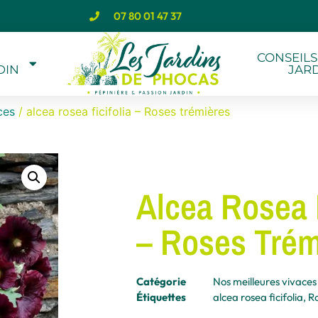
07 80 01 47 37
CONSEILS
DIN
JAR
ces
/ alcea rosea ficifolia – Roses trémières
Alcea Rosea F
– Roses Trém
Catégorie
Nos meilleures vivaces
Étiquettes
alcea rosea ficifolia
,
Ro