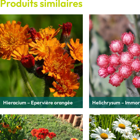
Produits similaires
Hieracium – Epervière orangée
Helichrysum – Immor