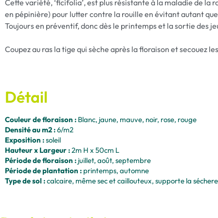
Cette variété, ‘ficifolia’, est plus résistante à la maladie de la
en pépinière) pour lutter contre la rouille en évitant autant que
Toujours en préventif, donc dès le printemps et la sortie des jeun
Coupez au ras la tige qui sèche après la floraison et secouez l
Détail
Couleur de floraison :
Blanc, jaune, mauve, noir, rose, rouge
Densité au m2 :
6/m2
Exposition :
soleil
Hauteur x Largeur :
2m H x 50cm L
Période de floraison :
juillet, août, septembre
Période de plantation :
printemps, automne
Type de sol :
calcaire, même sec et caillouteux, supporte la sécher