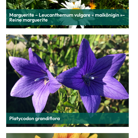
Marguerite – Leucanthemum vulgare « maikönigin »-
Reine marguerite
Platycodon grandiflora