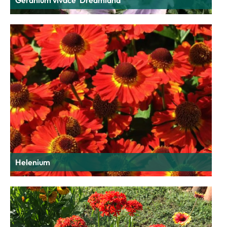
Géranium vivace ‘Dreamland’
Helenium