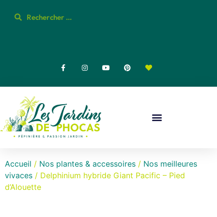
Accueil
/
Nos plantes & accessoires
/
Nos meilleures
vivaces
/ Delphinium hybride Giant Pacific – Pied
d’Alouette