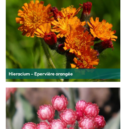
Hieracium – Epervière orangée