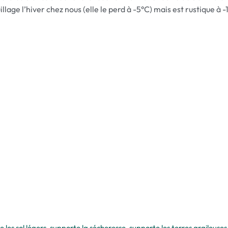
lage l’hiver chez nous (elle le perd à -5°C) mais est rustique à -
 les sol légers, supporte la sécheresse, supporte les terres argileuses