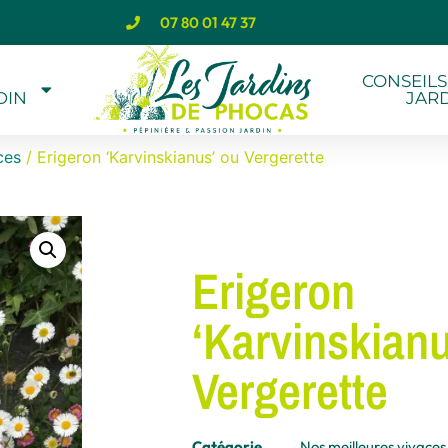
07 80 01 47 37
CONSEILS
DIN
JAR
ces
/ Erigeron ‘Karvinskianus’ ou Vergerette
Erigeron
‘Karvinskian
Vergerette
Catégorie
Nos meilleures vivaces