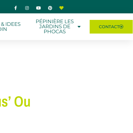
PÉPINIÈRE LES
 & IDEES
JARDINS DE
CONTACT
DIN
PHOCAS
us’ Ou