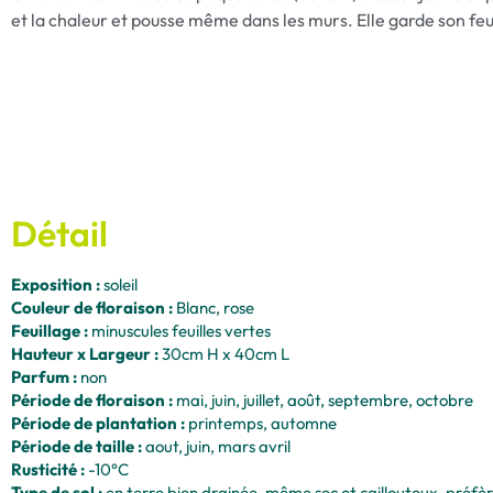
et la chaleur et pousse même dans les murs. Elle garde son feuil
Détail
Exposition :
soleil
Couleur de floraison :
Blanc, rose
Feuillage :
minuscules feuilles vertes
Hauteur x Largeur :
30cm H x 40cm L
Parfum :
non
Période de floraison :
mai, juin, juillet, août, septembre, octobre
Période de plantation :
printemps, automne
Période de taille :
aout, juin, mars avril
Rusticité :
-10°C
Type de sol :
en terre bien drainée, même sec et caillouteux, préfère