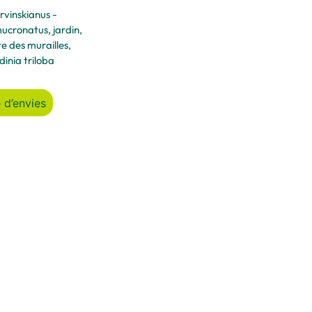
rvinskianus -
mucronatus
,
jardin
,
e des murailles
,
dinia triloba
 d’envies