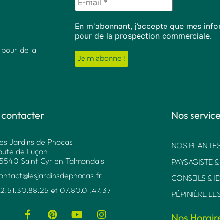
En m'abonnant, j’accepte que mes infor
pour de la prospection commerciale.
 pour de la
 contacter
Nos servic
es Jardins de Phocas
NOS PLANTES
oute de Luçon
5540 Saint Cyr en Talmondais
PAYSAGISTE &
ontact@lesjardinsdephocas.fr​
CONSEILS & I
2.51.30.88.25 et 07.80.01.47.37​
PÉPINIÈRE LE
Nos Horair