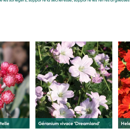
telle
Géranium vivace ‘Dreamland’
Hel