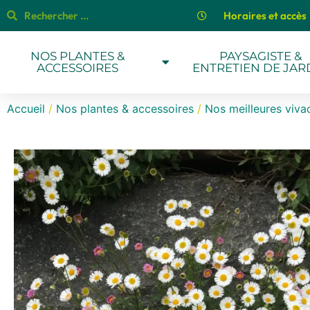
Horaires et accès
NOS PLANTES &
PAYSAGISTE &
ACCESSOIRES
ENTRETIEN DE JAR
Accueil
/
Nos plantes & accessoires
/
Nos meilleures viva