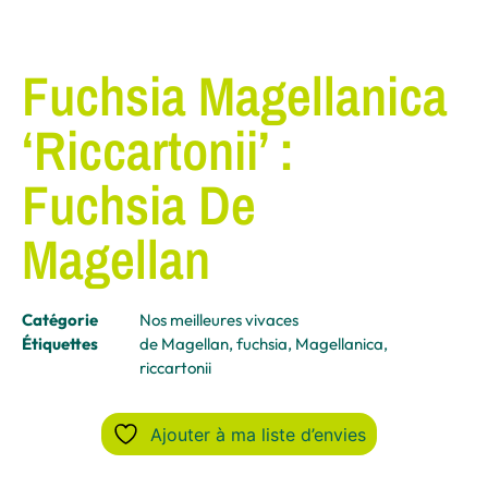
Fuchsia Magellanica
‘Riccartonii’ :
Fuchsia De
Magellan
Catégorie
Nos meilleures vivaces
Étiquettes
de Magellan
,
fuchsia
,
Magellanica
,
riccartonii
Ajouter à ma liste d’envies