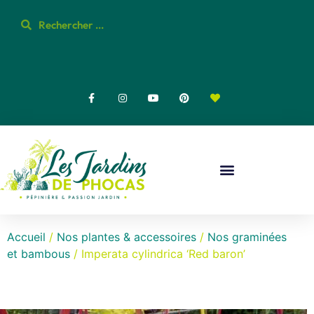
Accueil
/
Nos plantes & accessoires
/
Nos graminées
et bambous
/ Imperata cylindrica ‘Red baron’