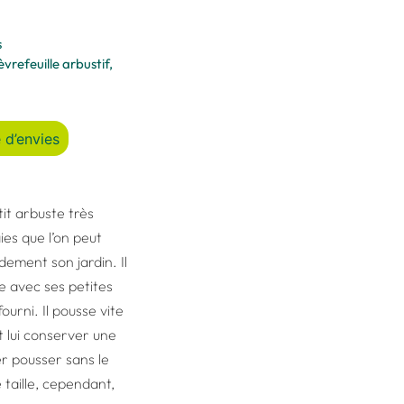
s
èvrefeuille arbustif
,
 d’envies
tit arbuste très
ies que l’on peut
dement son jardin. Il
e avec ses petites
fourni. Il pousse vite
ut lui conserver une
er pousser sans le
e taille, cependant,