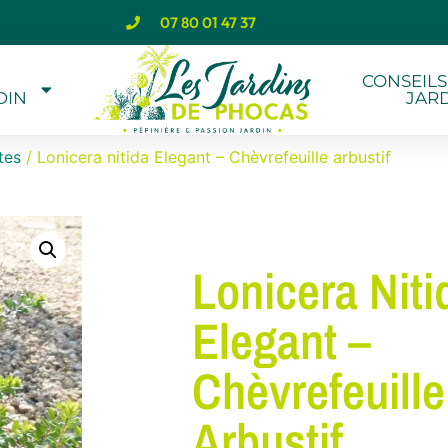
07 80 01 47 37
CONSEILS
DIN
JAR
tes
/ Lonicera nitida Elegant – Chèvrefeuille arbustif
Lonicera Niti
Elegant –
Chèvrefeuille
Arbustif