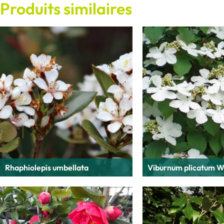
Produits similaires
Rhaphiolepis umbellata
Viburnum plicatum 