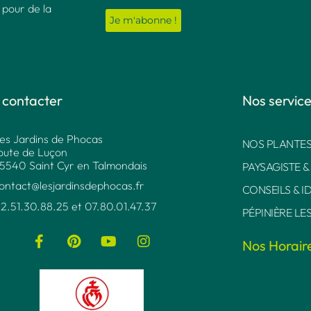
 pour de la
 contacter
Nos servic
es Jardins de Phocas
NOS PLANTES
oute de Luçon
5540 Saint Cyr en Talmondais
PAYSAGISTE &
ontact@lesjardinsdephocas.fr​
CONSEILS & I
2.51.30.88.25 et 07.80.01.47.37​
PÉPINIÈRE LE
Nos Horair