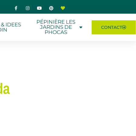
PÉPINIÈRE LES
 & IDEES
JARDINS DE
CONTACT
DIN
PHOCAS
da