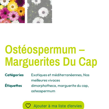
Ostéospermum –
Marguerites Du Cap
Catégories
Exotiques et méditerranéennes
,
Nos
meilleures vivaces
Étiquettes
dimorphotheca
,
marguerite du cap
,
osteospermum
Ajouter à ma liste d’envies