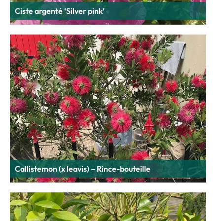
Ciste argenté ‘Silver pink’
Callistemon (x leavis) – Rince-bouteille