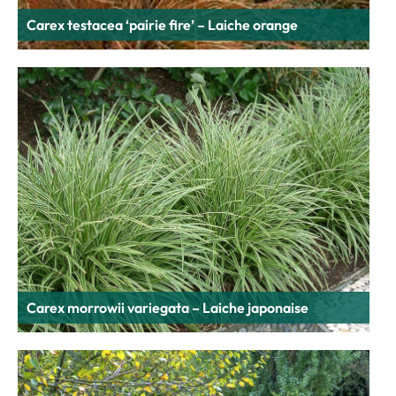
Carex testacea ‘pairie fire’ – Laiche orange
Carex morrowii variegata – Laiche japonaise