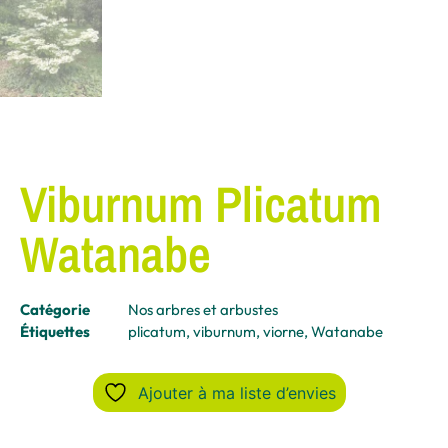
Viburnum Plicatum
Watanabe
Catégorie
Nos arbres et arbustes
Étiquettes
plicatum
,
viburnum
,
viorne
,
Watanabe
Ajouter à ma liste d’envies