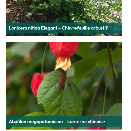
Lonicera nitida Elegant – Chèvrefeuille arbustif
Abutilon megapotamicum – Lanterne chinoise