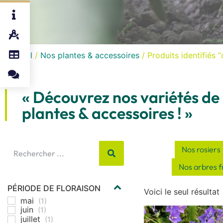
Accueil
/
Nos plantes & accessoires
/ Produits identifiés 
« Découvrez nos variétés de
plantes & accessoires ! »
Nos rosiers
Nos arbres fr
PÉRIODE DE FLORAISON
Voici le seul résultat
mai
(1)
juin
(1)
juillet
(1)