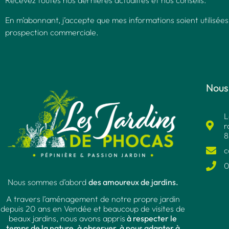
Recevez toutes nos dernières actualités et nos conseils.
En m’abonnant, j’accepte que mes informations soient utilisées
prospection commerciale.
Nous
L
r
8
c
0
Nous sommes d’abord
des amoureux de jardins.
A travers l’aménagement de notre propre jardin
depuis 20 ans en Vendée et beaucoup de visites de
beaux jardins, nous avons appris
à respecter le
temps de la nature, à observer, à nous adapter à