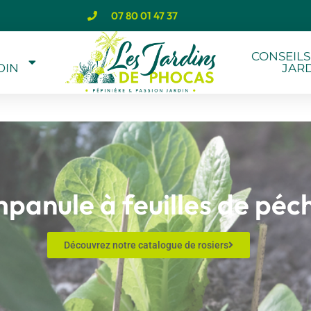
07 80 01 47 37
CONSEILS
DIN
JAR
panule à feuilles de péc
Découvrez notre catalogue de rosiers