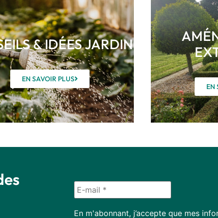
AMÉN
EILS & IDÉES JARDIN
EX
EN SAVOIR PLUS
EN 
des
En m'abonnant, j’accepte que mes infor