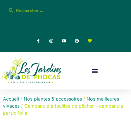
Accueil
/
Nos plantes & accessoires
/
Nos meilleures
vivaces
/ Campanule à feuilles de pêcher – campanula
persicifolia