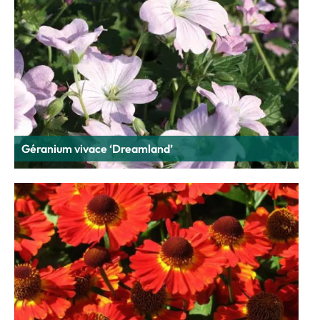
Géranium vivace ‘Dreamland’