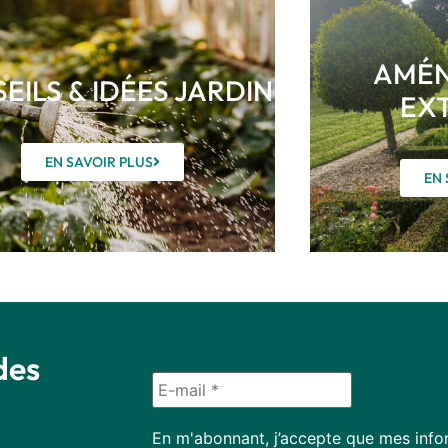
AMÉN
EILS & IDÉES JARDIN
EX
EN SAVOIR PLUS
EN 
des
En m'abonnant, j’accepte que mes infor