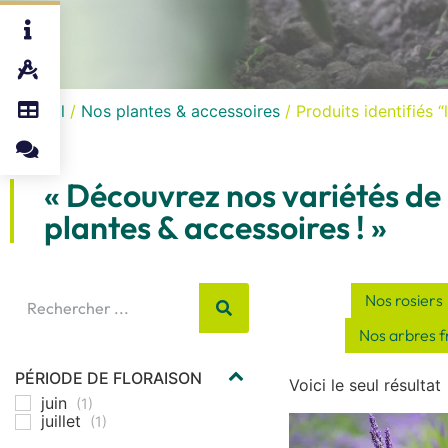
Accueil
/
Nos plantes & accessoires
/ Produits identifiés “
« Découvrez nos variétés de
plantes & accessoires ! »
Nos rosiers
Nos arbres fr
PÉRIODE DE FLORAISON
Voici le seul résultat
juin
(1)
juillet
(1)