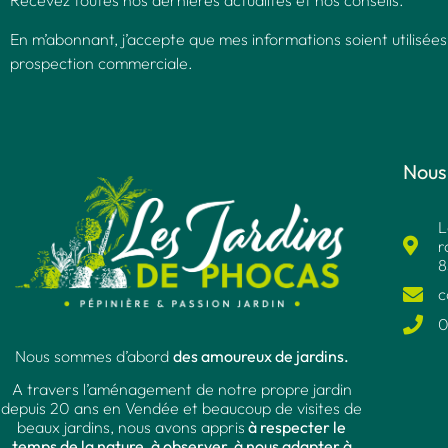
Recevez toutes nos dernières actualités et nos conseils.
En m’abonnant, j’accepte que mes informations soient utilisées
prospection commerciale.
Nous
L
r
8
c
0
Nous sommes d’abord
des amoureux de jardins.
A travers l’aménagement de notre propre jardin
depuis 20 ans en Vendée et beaucoup de visites de
beaux jardins, nous avons appris
à respecter le
temps de la nature, à observer, à nous adapter à