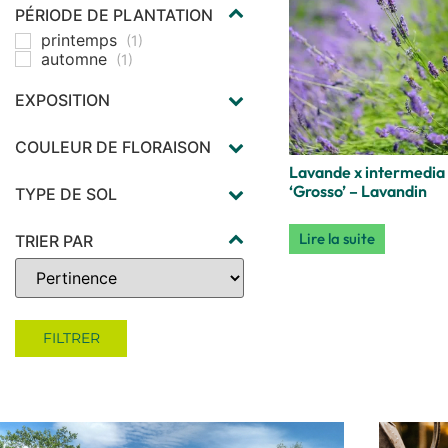
PÉRIODE DE PLANTATION
printemps
(1)
automne
(1)
EXPOSITION
soleil
(1)
COULEUR DE FLORAISON
Lavande x intermedia
Bleu
(1)
mauve
‘Grosso’ – Lavandin
(1)
TYPE DE SOL
en terre bien drainée
(1)
même sec et
Lire la suite
TRIER PAR
caillouteux
(1)
Sort Products
pas trop calcaire
(1)
préfère les sol légers
(1)
FILTRER