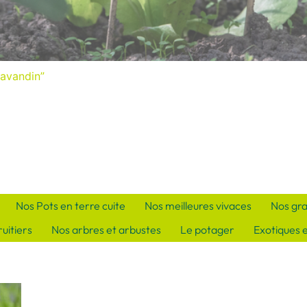
lavandin”
Nos Pots en terre cuite
Nos meilleures vivaces
Nos gr
uitiers
Nos arbres et arbustes
Le potager
Exotiques 