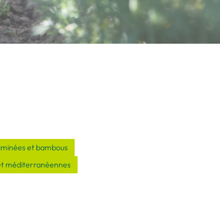
aminées et bambous
et méditerranéennes