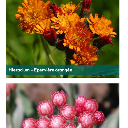
Hieracium – Epervière orangée