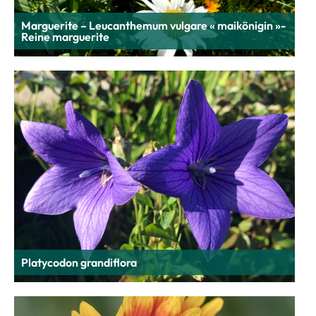
Marguerite – Leucanthemum vulgare « maikönigin »-
Reine marguerite
Platycodon grandiflora