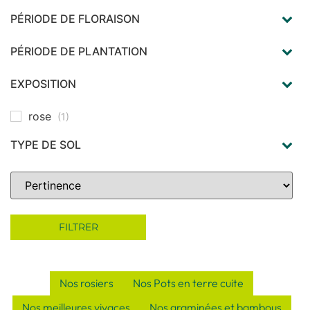
PÉRIODE DE FLORAISON
mai
(1)
juin
(1)
PÉRIODE DE PLANTATION
printemps
(1)
automne
(1)
EXPOSITION
soleil
(1)
rose
(1)
TYPE DE SOL
même sec et caillouteux
(1)
supporte la sécheresse
(1)
Sort Products
FILTRER
Nos rosiers
Nos Pots en terre cuite
Nos meilleures vivaces
Nos graminées et bambous