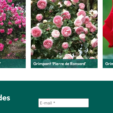
’
Grimpant ‘Pierre de Ronsard’
Grim
des