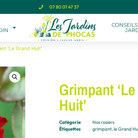
07 80 01 47 37
CONSEILS
DIN
JAR
nt ‘Le Grand Huit’
Grimpant ‘Le
Huit’
Catégorie
Nos rosiers
Étiquettes
grimpant
,
le Grand Hu