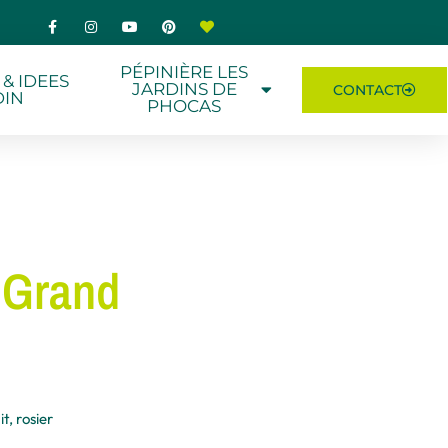
PÉPINIÈRE LES
 & IDEES
JARDINS DE
CONTACT
DIN
PHOCAS
 Grand
it
,
rosier