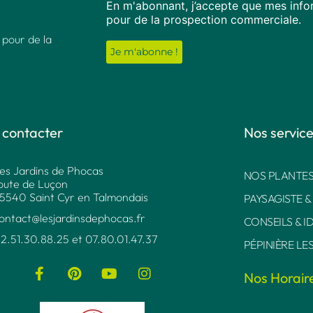
En m'abonnant, j’accepte que mes infor
pour de la prospection commerciale.
 pour de la
 contacter
Nos servic
es Jardins de Phocas
NOS PLANTES
oute de Luçon
5540 Saint Cyr en Talmondais
PAYSAGISTE &
ontact@lesjardinsdephocas.fr​
CONSEILS & I
2.51.30.88.25 et 07.80.01.47.37​
PÉPINIÈRE LE
Nos Horair