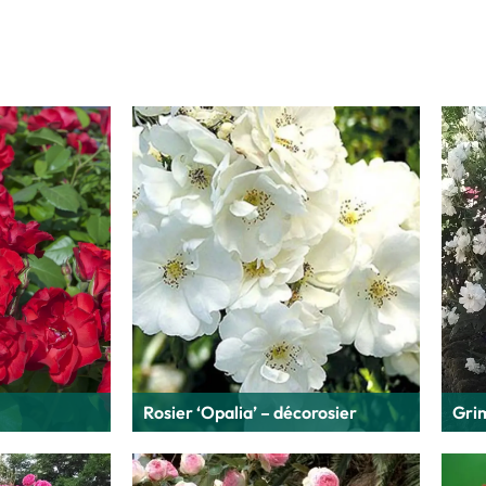
Rosier ‘Opalia’ – décorosier
Grim