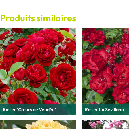
Produits similaires
Rosier ‘Cœurs de Vendée’
Rosier La Sevillana