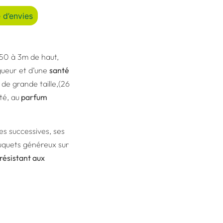
 d’envies
,50 à 3m de haut,
gueur et d’une
santé
 de grande taille,(26
té, au
parfum
ues successives, ses
uquets généreux sur
résistant aux