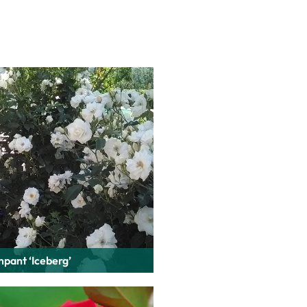
pant ‘Iceberg’