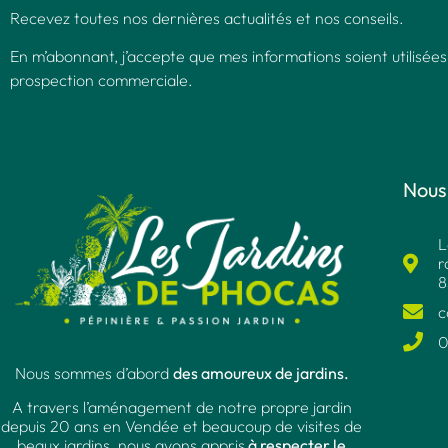
Recevez toutes nos dernières actualités et nos conseils.
En m’abonnant, j’accepte que mes informations soient utilisées
prospection commerciale.
Nous
L
r
8
c
0
Nous sommes d’abord
des amoureux de jardins.
A travers l’aménagement de notre propre jardin
depuis 20 ans en Vendée et beaucoup de visites de
beaux jardins, nous avons appris
à respecter le