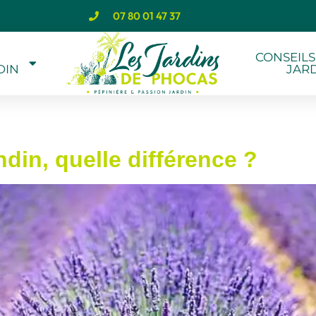
07 80 01 47 37
CONSEILS
DIN
JAR
din, quelle différence ?