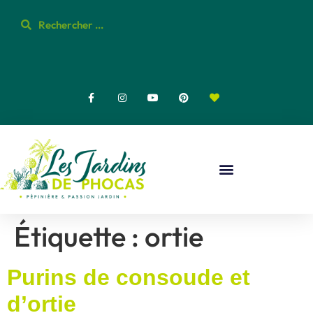
Étiquette :
ortie
Purins de consoude et
d’ortie